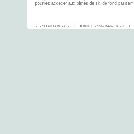
pourrez accéder aux pistes de ski de fond passant 
Tél. : +33 (3) 81 69 21 76
|
E-mail :
info@gite-paysan-jura.fr
|