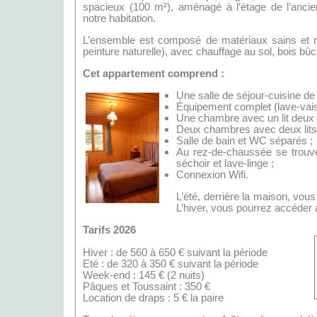
spacieux (100 m²), aménagé à l’étage de l’anci
notre habitation.
L’ensemble est composé de matériaux sains et n
peinture naturelle), avec chauffage au sol, bois bû
Cet appartement comprend :
Une salle de séjour-cuisine de
Équipement complet (lave-vaiss
Une chambre avec un lit deux p
Deux chambres avec deux lits
Salle de bain et WC séparés ;
Au rez-de-chaussée se trouve 
séchoir et lave-linge ;
Connexion Wifi.
L’été, derrière la maison, vou
L’hiver, vous pourrez accéder 
Tarifs 2026
Hiver : de 560 à 650 € suivant la période
Eté : de 320 à 350 € suivant la période
Week-end : 145 € (2 nuits)
Pâques et Toussaint : 350 €
Location de draps : 5 € la paire